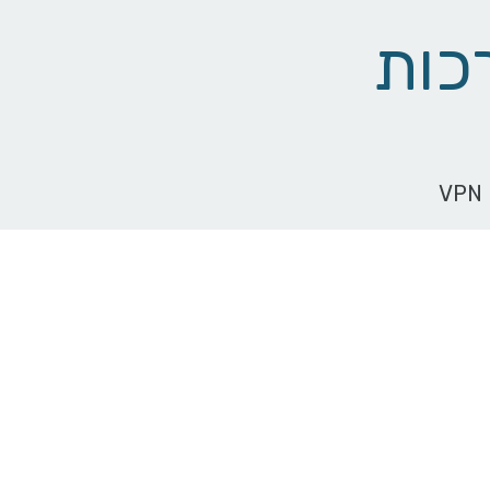
כות
VPN